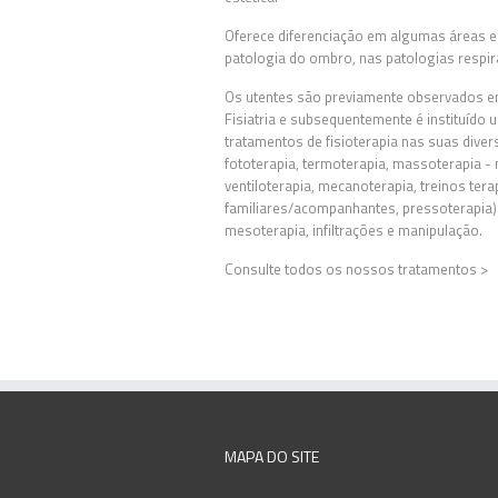
Oferece diferenciação em algumas áreas es
patologia do ombro, nas patologias respir
Os utentes são previamente observados e
Fisiatria e subsequentemente é instituído 
tratamentos de fisioterapia nas suas dive
fototerapia, termoterapia, massoterapia -
ventiloterapia, mecanoterapia, treinos tera
familiares/acompanhantes, pressoterapia) 
mesoterapia, infiltrações e manipulação.
Consulte todos os nossos tratamentos
>
MAPA DO SITE