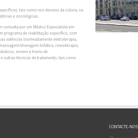
pecíficas, tais como nos desvios da coluna, na
atórias e oncológicas.
m consulta por um Médico Especialista em
um programa de reabilitação específico, com
rsas valências (nomeadamente eletroterapia,
 massagem/drenagem linfática, cinesiterapia,
pêuticos, ensino e treino de
e outras técnicas de tratamento, tais como
CONTACTE-NOS