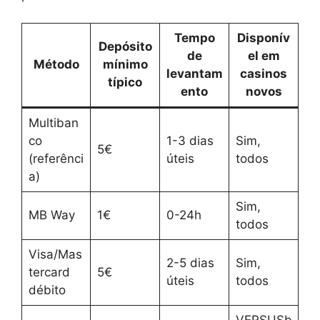
Tempo
Disponív
Depósito
de
el em
Método
mínimo
levantam
casinos
típico
ento
novos
Multiban
co
1-3 dias
Sim,
5€
(referênci
úteis
todos
a)
Sim,
MB Way
1€
0-24h
todos
Visa/Mas
2-5 dias
Sim,
tercard
5€
úteis
todos
débito
VERSUSb