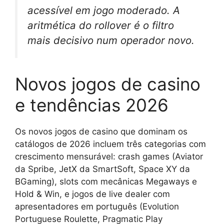
acessível em jogo moderado. A
aritmética do rollover é o filtro
mais decisivo num operador novo.
Novos jogos de casino
e tendências 2026
Os novos jogos de casino que dominam os
catálogos de 2026 incluem três categorias com
crescimento mensurável: crash games (Aviator
da Spribe, JetX da SmartSoft, Space XY da
BGaming), slots com mecânicas Megaways e
Hold & Win, e jogos de live dealer com
apresentadores em português (Evolution
Portuguese Roulette, Pragmatic Play