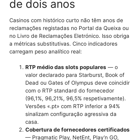
de dois anos
Casinos com histórico curto não têm anos de
reclamações registadas no Portal da Queixa ou
no Livro de Reclamações Eletrónico. Isso obriga
a métricas substitutivas. Cinco indicadores
carregam peso analítico real:
RTP médio das slots populares
— o
valor declarado para Starburst, Book of
Dead ou Gates of Olympus deve coincidir
com o RTP standard do fornecedor
(96,1%, 96,21%, 96,5% respetivamente).
Versões «.pt» com RTP inferior a 94%
sinalizam configuração agressiva da
casa.
Cobertura de fornecedores certificados
— Pragmatic Play, NetEnt, Play’n GO,