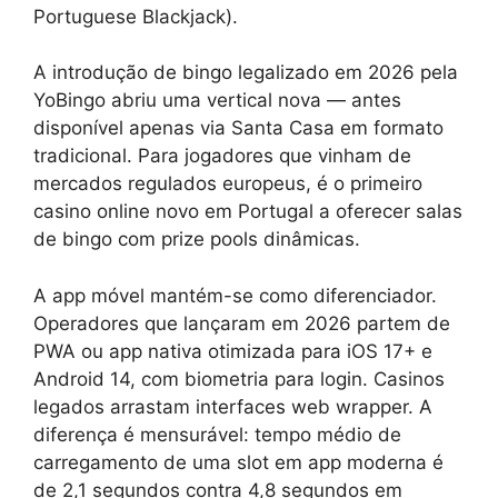
Portuguese Blackjack).
A introdução de bingo legalizado em 2026 pela
YoBingo abriu uma vertical nova — antes
disponível apenas via Santa Casa em formato
tradicional. Para jogadores que vinham de
mercados regulados europeus, é o primeiro
casino online novo em Portugal a oferecer salas
de bingo com prize pools dinâmicas.
A app móvel mantém-se como diferenciador.
Operadores que lançaram em 2026 partem de
PWA ou app nativa otimizada para iOS 17+ e
Android 14, com biometria para login. Casinos
legados arrastam interfaces web wrapper. A
diferença é mensurável: tempo médio de
carregamento de uma slot em app moderna é
de 2,1 segundos contra 4,8 segundos em