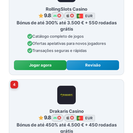
RollingSlots Casino
9.8
EUR
Bónus de até 300% até 3.500 € + 550 rodadas
grátis
Catálogo completo de jogos
Ofertas apelativas para novos jogadores
Transações seguras e rápidas
Jogar agora
Revisão
4
Drakaris Casino
9.8
EUR
Bónus de até 450% até 4.500 € + 450 rodadas
grátis