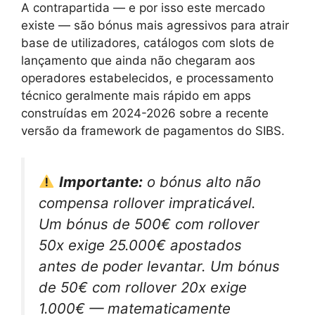
A contrapartida — e por isso este mercado
existe — são bónus mais agressivos para atrair
base de utilizadores, catálogos com slots de
lançamento que ainda não chegaram aos
operadores estabelecidos, e processamento
técnico geralmente mais rápido em apps
construídas em 2024-2026 sobre a recente
versão da framework de pagamentos do SIBS.
Importante:
o bónus alto não
compensa rollover impraticável.
Um bónus de 500€ com rollover
50x exige 25.000€ apostados
antes de poder levantar. Um bónus
de 50€ com rollover 20x exige
1.000€ — matematicamente