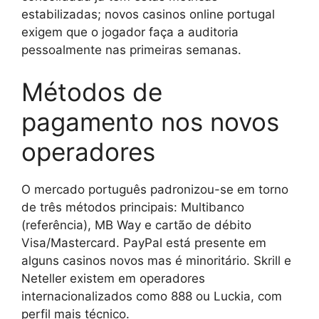
estabilizadas; novos casinos online portugal
exigem que o jogador faça a auditoria
pessoalmente nas primeiras semanas.
Métodos de
pagamento nos novos
operadores
O mercado português padronizou-se em torno
de três métodos principais: Multibanco
(referência), MB Way e cartão de débito
Visa/Mastercard. PayPal está presente em
alguns casinos novos mas é minoritário. Skrill e
Neteller existem em operadores
internacionalizados como 888 ou Luckia, com
perfil mais técnico.