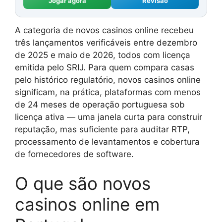
Jogar agora
Revisão
A categoria de novos casinos online recebeu
três lançamentos verificáveis entre dezembro
de 2025 e maio de 2026, todos com licença
emitida pelo SRIJ. Para quem compara casas
pelo histórico regulatório, novos casinos online
significam, na prática, plataformas com menos
de 24 meses de operação portuguesa sob
licença ativa — uma janela curta para construir
reputação, mas suficiente para auditar RTP,
processamento de levantamentos e cobertura
de fornecedores de software.
O que são novos
casinos online em