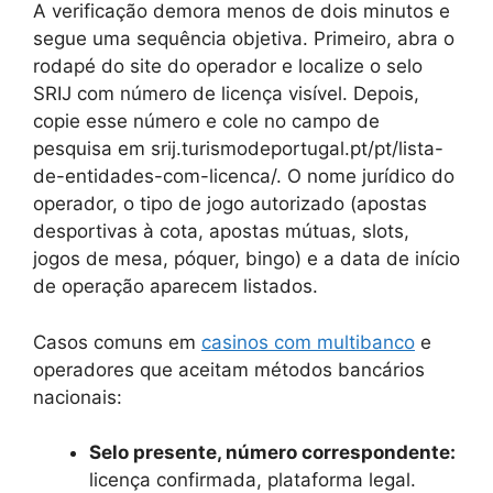
A verificação demora menos de dois minutos e
segue uma sequência objetiva. Primeiro, abra o
rodapé do site do operador e localize o selo
SRIJ com número de licença visível. Depois,
copie esse número e cole no campo de
pesquisa em srij.turismodeportugal.pt/pt/lista-
de-entidades-com-licenca/. O nome jurídico do
operador, o tipo de jogo autorizado (apostas
desportivas à cota, apostas mútuas, slots,
jogos de mesa, póquer, bingo) e a data de início
de operação aparecem listados.
Casos comuns em
casinos com multibanco
e
operadores que aceitam métodos bancários
nacionais:
Selo presente, número correspondente:
licença confirmada, plataforma legal.