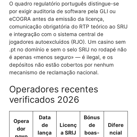
O quadro regulatório português distingue-se
por exigir auditoria de software pela GLI ou
eCOGRA antes da emissão da licença,
comunicação obrigatória do RTP teórico ao SRIJ
e integração com o sistema central de
jogadores autoexcluídos (RJO). Um casino sem
.pt no domínio e sem o selo SRIJ no rodapé não
é apenas «menos seguro» — é ilegal, e os
depósitos não estão cobertos por nenhum
mecanismo de reclamação nacional.
Operadores recentes
verificados 2026
Data
Bónus
Opera
de
Licenç
de
Difere
dor
lança
a SRIJ
boas-
ncial
novo