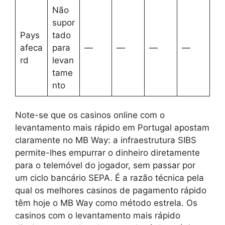
Não
supor
Pays
tado
afeca
para
—
—
—
—
rd
levan
tame
nto
Note-se que os casinos online com o
levantamento mais rápido em Portugal apostam
claramente no MB Way: a infraestrutura SIBS
permite-lhes empurrar o dinheiro diretamente
para o telemóvel do jogador, sem passar por
um ciclo bancário SEPA. É a razão técnica pela
qual os melhores casinos de pagamento rápido
têm hoje o MB Way como método estrela. Os
casinos com o levantamento mais rápido