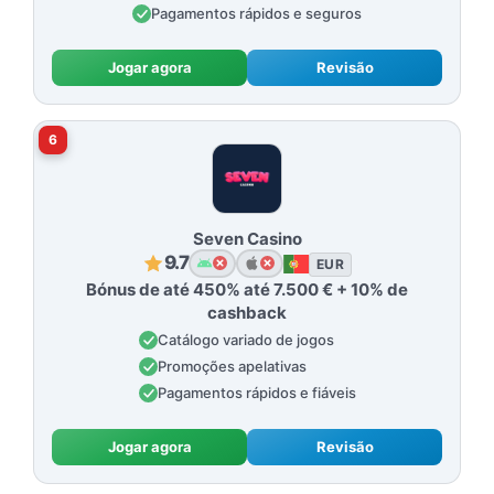
Pagamentos rápidos e seguros
Jogar agora
Revisão
6
Seven Casino
9.7
EUR
Bónus de até 450% até 7.500 € + 10% de
cashback
Catálogo variado de jogos
Promoções apelativas
Pagamentos rápidos e fiáveis
Jogar agora
Revisão