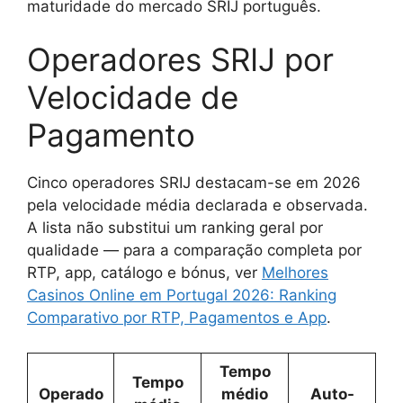
maturidade do mercado SRIJ português.
Operadores SRIJ por
Velocidade de
Pagamento
Cinco operadores SRIJ destacam-se em 2026
pela velocidade média declarada e observada.
A lista não substitui um ranking geral por
qualidade — para a comparação completa por
RTP, app, catálogo e bónus, ver
Melhores
Casinos Online em Portugal 2026: Ranking
Comparativo por RTP, Pagamentos e App
.
Tempo
Tempo
Operado
médio
Auto-