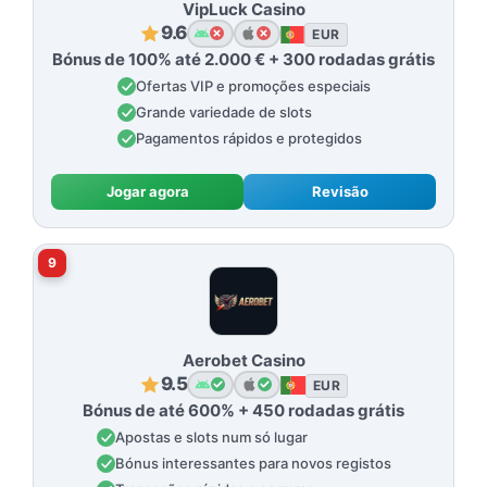
VipLuck Casino
9.6
EUR
Bónus de 100% até 2.000 € + 300 rodadas grátis
Ofertas VIP e promoções especiais
Grande variedade de slots
Pagamentos rápidos e protegidos
Jogar agora
Revisão
9
Aerobet Casino
9.5
EUR
Bónus de até 600% + 450 rodadas grátis
Apostas e slots num só lugar
Bónus interessantes para novos registos