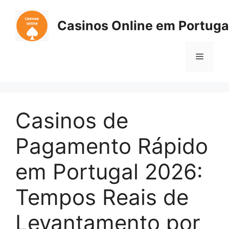
Saltar
para
Casinos Online em Portuga
o
conteúdo
Menu
Casinos de
Pagamento Rápido
em Portugal 2026:
Tempos Reais de
Levantamento por