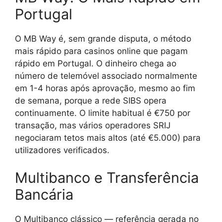
Portugal
O MB Way é, sem grande disputa, o método
mais rápido para casinos online que pagam
rápido em Portugal. O dinheiro chega ao
número de telemóvel associado normalmente
em 1-4 horas após aprovação, mesmo ao fim
de semana, porque a rede SIBS opera
continuamente. O limite habitual é €750 por
transação, mas vários operadores SRIJ
negociaram tetos mais altos (até €5.000) para
utilizadores verificados.
Multibanco e Transferência
Bancária
O Multibanco clássico — referência gerada no