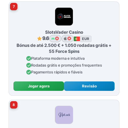
7
SlotsVader Casino
9.6
EUR
Bónus de até 2.500 € + 1.050 rodadas grátis +
55 Force Spins
Plataforma moderna e intuitiva
Rodadas grátis e promoções frequentes
Pagamentos rápidos e fiáveis
Jogar agora
Revisão
8