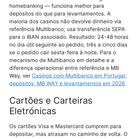
homebanking — funciona melhor para
depósitos do que para levantamentos. A
maioria dos casinos não devolve dinheiro via
referência Multibanco; usa transferência SEPA
para o IBAN associado. Resultado: 24-48 horas
no dia útil seguinte ao pedido, três a cinco dias
se o pedido cair sexta-feira à noite. Para o
mecanismo de Multibanco em detalhe e a
diferença operacional entre referência e MB
Way, ver
Casinos com Multibanco em Portugal:
depósitos, MB WAY e levantamentos em 2026
.
Cartões e Carteiras
Eletrónicas
Os cartões Visa e Mastercard cumprem para
depositar, mas atrasam no caminho de volta. O