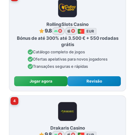
RollingSlots Casino
9.8
EUR
Bónus de até 300% até 3.500 € + 550 rodadas
grátis
Catálogo completo de jogos
Ofertas apelativas para novos jogadores
Transações seguras e rápidas
Jogar agora
Revisão
4
Drakaris Casino
9.8
EUR